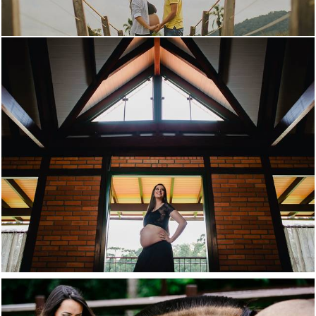
3926
19