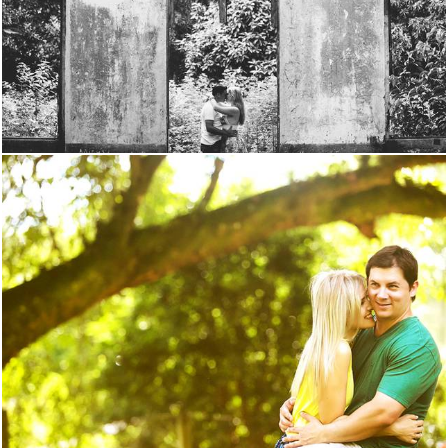
1892
0
1661
0